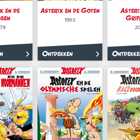
x en de
Asterix en de Goten
Asteri
lgen
Grif
1963
979
20
n
Ontdekken
Ontdekke