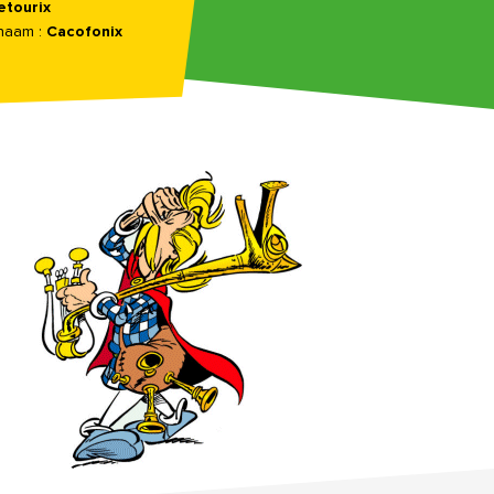
etourix
naam :
Cacofonix