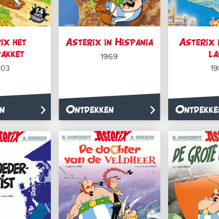
ix het
Asterix in Hispania
Asterix 
pakket
la
1969
003
19
n
Ontdekken
Ontdekke