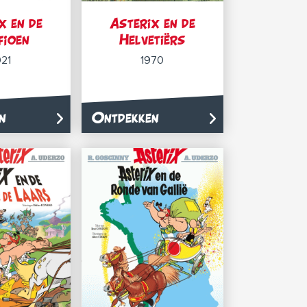
x en de
Asterix en de
fioen
Helvetiërs
21
1970
n
Ontdekken