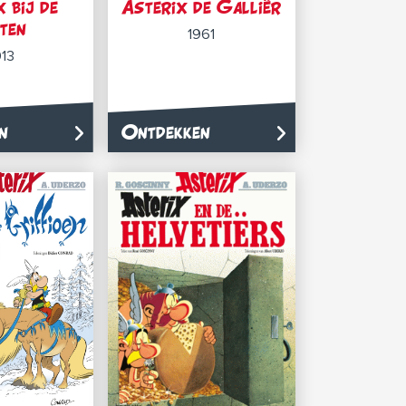
 bij de
Asterix de Galliër
ten
1961
13
n
Ontdekken