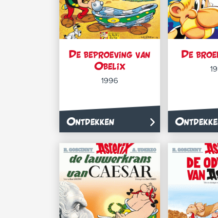
De beproeving van
De broe
Obelix
1
1996
Ontdekken
Ontdekke