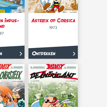
in Indus-
Asterix op Corsica
nd
1973
87
n
Ontdekken