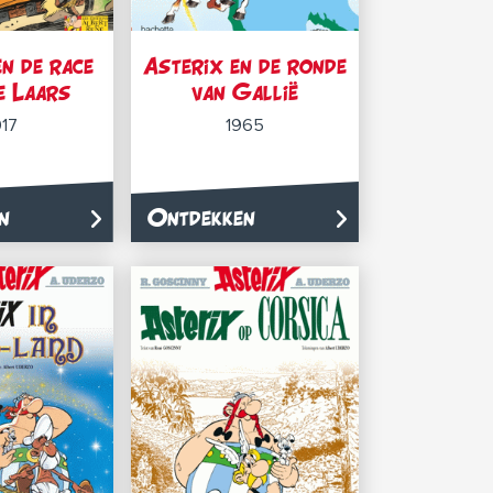
n de race
Asterix en de ronde
e Laars
van Gallië
17
1965
n
Ontdekken