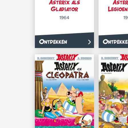
Asterix als
Aster
Gladiator
Legioe
1964
1
Ontdekken
Ontdekke