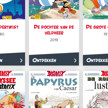
dertwist
De dochter van de
De grote 
veldheer
980
19
2019
n
Ontdekken
Ontdekke