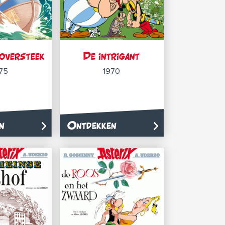
oversteek
De intrigant
75
1970
n
Ontdekken