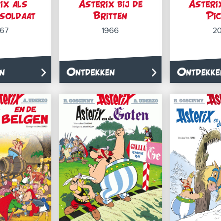
ix als
Asterix bij de
Asterix
nsoldaat
Britten
Pic
967
1966
20
n
Ontdekken
Ontdekke