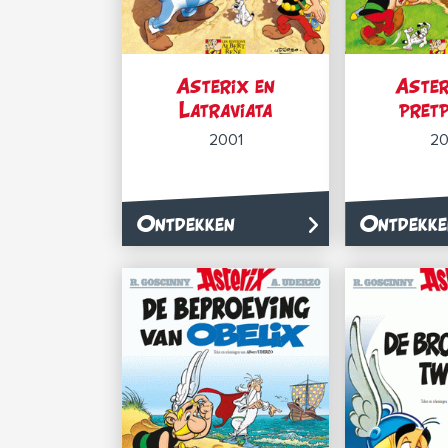
Asterix en
Aster
Latraviata
pret
2001
2
Ontdekken
Ontdekke