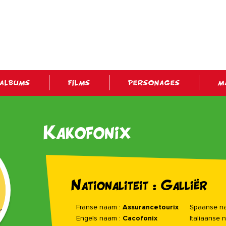
ALBUMS
FILMS
PERSONAGES
M
Kakofonix
Nationaliteit : Galliër
Franse naam :
Assurancetourix
Spaanse n
Engels naam :
Cacofonix
Italiaanse