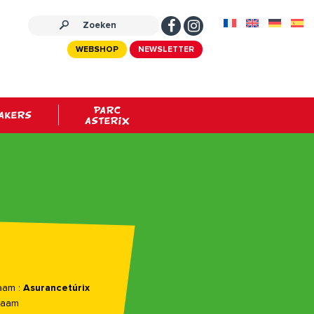
WEBSHOP
NEWSLETTER
PARC
AKERS
ASTERIX
aam :
Asurancetúrix
 naam