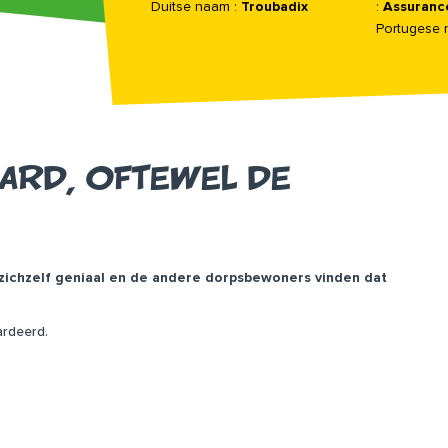
Duitse naam :
Troubadix
:
Assuranc
Portugese 
BARD, OFTEWEL DE
 zichzelf geniaal en de andere dorpsbewoners vinden dat
ardeerd.