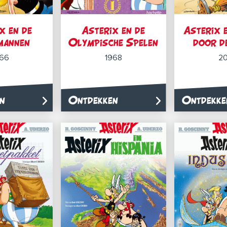
x en de
Asterix en de
Asterix e
mannen
Olympische Spelen
door d
966
1968
20
n
Ontdekken
Ontdekke