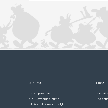
Albums
Films
De Stripalbums
Tekenfil
Geïllustreerde albums
Live acti
Idefix en de Onverzettelijken