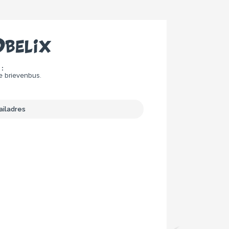
belix
:
e brievenbus.