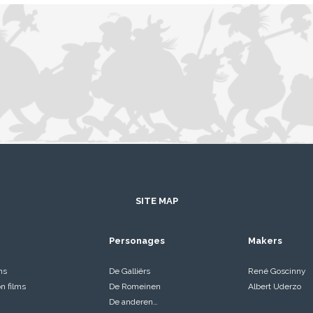
SITE MAP
Personages
Makers
ms
De Galliërs
René Goscinny
on films
De Romeinen
Albert Uderzo
De anderen…