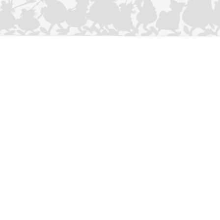
CONTACTEER ONS
Privacybeleid
–
Cookies Charter
ASTERIX
OBELIX
IDEFIX
/ © 2025 LES ÉDITIONS ALBERT RENÉ / GOSCINNY -
®
®
®
UDERZO