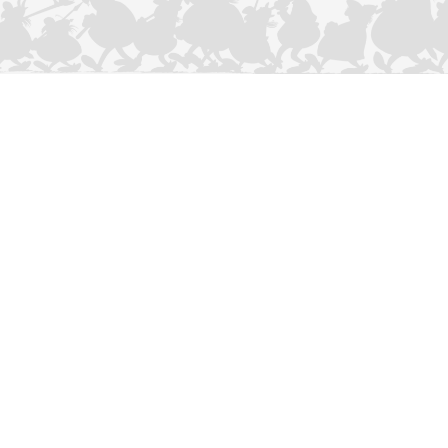
CONTACTEER ONS
Privacybeleid
–
Cookies Charter
ASTERIX
OBELIX
IDEFIX
/ © 2025 LES ÉDITIONS ALBERT RENÉ / GOSCINNY -
®
®
®
UDERZO