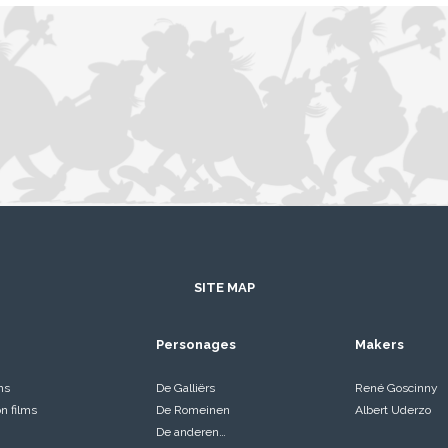
SITE MAP
Personages
Makers
ms
De Galliërs
René Goscinny
on films
De Romeinen
Albert Uderzo
De anderen…