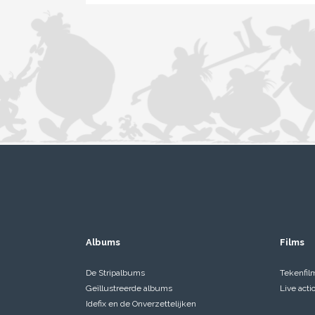
Albums
Films
De Stripalbums
Tekenfil
Geïllustreerde albums
Live acti
Idefix en de Onverzettelijken