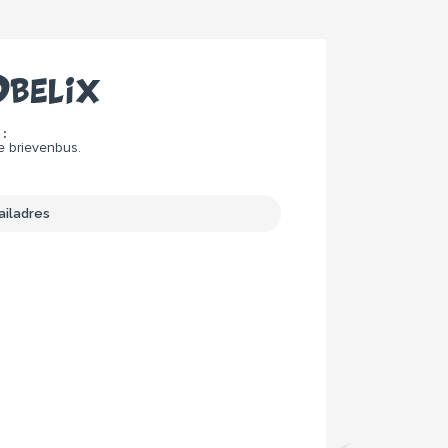
belix
:
e brievenbus.