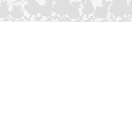
CONTACTEER ONS
Privacybeleid
–
Cookies Charter
ASTERIX
OBELIX
IDEFIX
/ © 2025 LES ÉDITIONS ALBERT RENÉ / GOSCINNY -
®
®
®
UDERZO