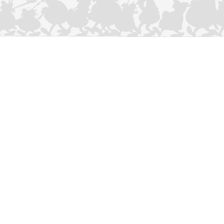
CONTACTEER ONS
Privacybeleid
–
Cookies Charter
ASTERIX
OBELIX
IDEFIX
/ © 2025 LES ÉDITIONS ALBERT RENÉ / GOSCINNY -
®
®
®
UDERZO