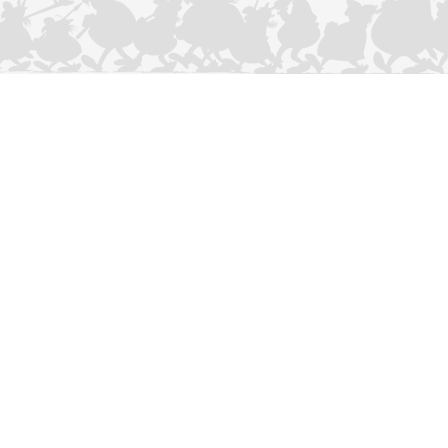
CONTACTEER ONS
Privacybeleid
–
Cookies Charter
ASTERIX
OBELIX
IDEFIX
/ © 2025 LES ÉDITIONS ALBERT RENÉ / GOSCINNY -
®
®
®
UDERZO