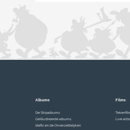
Albums
Films
De Stripalbums
Tekenfil
Geïllustreerde albums
Live acti
Idefix en de Onverzettelijken