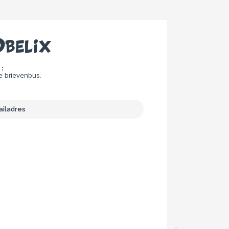
belix
:
e brievenbus.