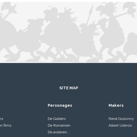
SITE MAP
Personages
Makers
ms
De Galliërs
René Goscinny
on films
De Romeinen
Albert Uderzo
De anderen…