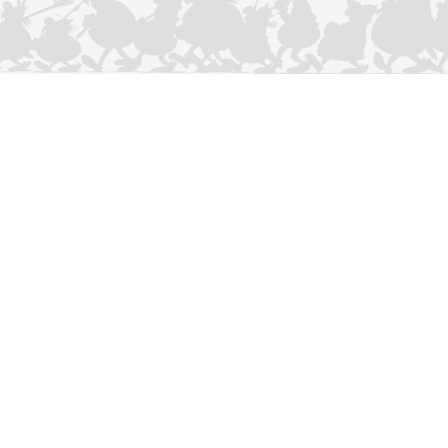
CONTACTEER ONS
Privacybeleid
–
Cookies Charter
ASTERIX
OBELIX
IDEFIX
/ © 2025 LES ÉDITIONS ALBERT RENÉ / GOSCINNY -
®
®
®
UDERZO