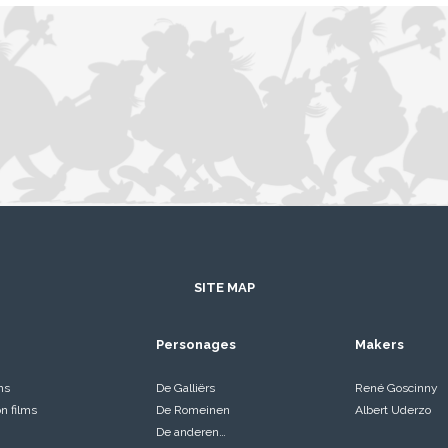
SITE MAP
Personages
Makers
ms
De Galliërs
René Goscinny
on films
De Romeinen
Albert Uderzo
De anderen…