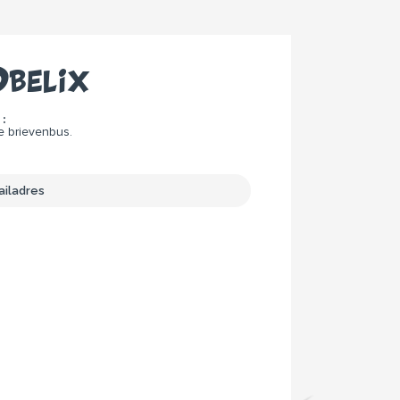
belix
:
e brievenbus.