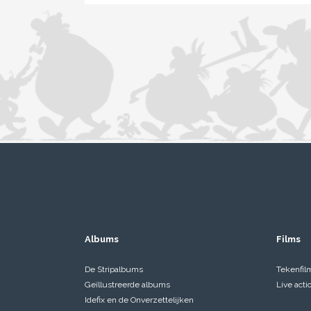
Albums
Films
De Stripalbums
Tekenfil
Geïllustreerde albums
Live acti
Idefix en de Onverzettelijken