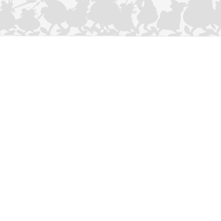
CONTACTEER ONS
Privacybeleid
–
Cookies Charter
ASTERIX
OBELIX
IDEFIX
/ © 2025 LES ÉDITIONS ALBERT RENÉ / GOSCINNY -
®
®
®
UDERZO