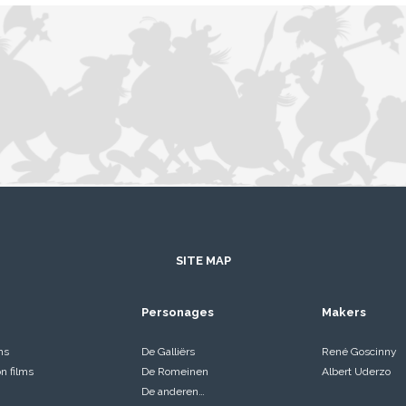
SITE MAP
Personages
Makers
ms
De Galliërs
René Goscinny
on films
De Romeinen
Albert Uderzo
De anderen…