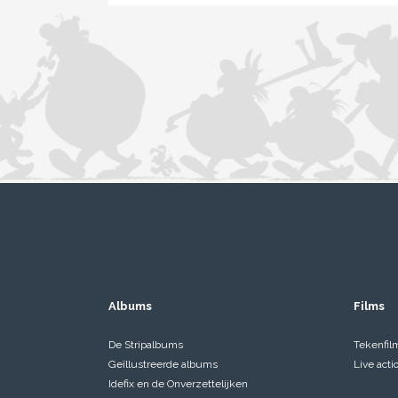
Albums
Films
De Stripalbums
Tekenfil
Geïllustreerde albums
Live acti
Idefix en de Onverzettelijken