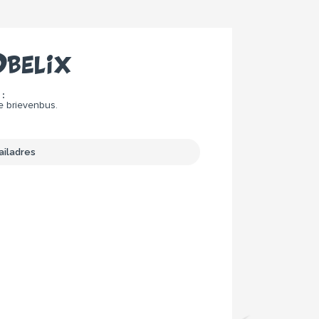
belix
:
e brievenbus.