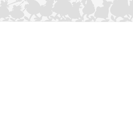
CONTACTEER ONS
Privacybeleid
–
Cookies Charter
ASTERIX
OBELIX
IDEFIX
/ © 2025 LES ÉDITIONS ALBERT RENÉ / GOSCINNY -
®
®
®
UDERZO