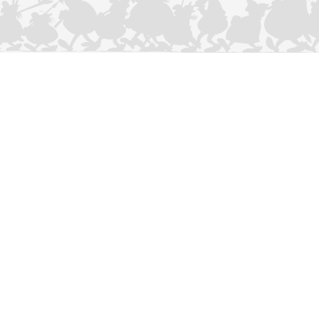
CONTACTEER ONS
Privacybeleid
–
Cookies Charter
ASTERIX
OBELIX
IDEFIX
/ © 2025 LES ÉDITIONS ALBERT RENÉ / GOSCINNY -
®
®
®
UDERZO