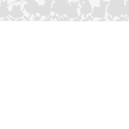
CONTACTEER ONS
Privacybeleid
–
Cookies Charter
ASTERIX
OBELIX
IDEFIX
/ © 2025 LES ÉDITIONS ALBERT RENÉ / GOSCINNY -
®
®
®
UDERZO