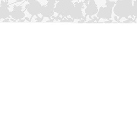
CONTACTEER ONS
Privacybeleid
–
Cookies Charter
ASTERIX
OBELIX
IDEFIX
/ © 2025 LES ÉDITIONS ALBERT RENÉ / GOSCINNY -
®
®
®
UDERZO