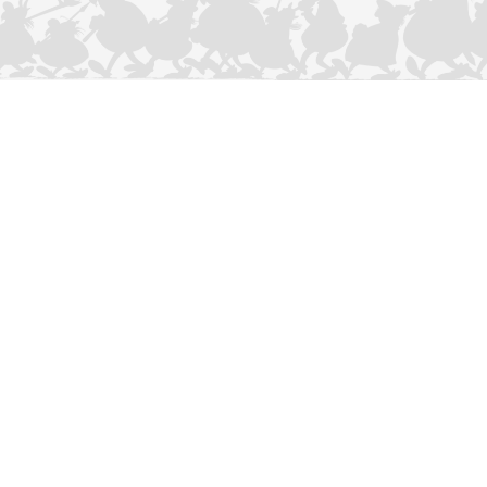
CONTACTEER ONS
Privacybeleid
–
Cookies Charter
ASTERIX
OBELIX
IDEFIX
/ © 2025 LES ÉDITIONS ALBERT RENÉ / GOSCINNY -
®
®
®
UDERZO