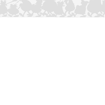
CONTACTEER ONS
Privacybeleid
–
Cookies Charter
ASTERIX
OBELIX
IDEFIX
/ © 2025 LES ÉDITIONS ALBERT RENÉ / GOSCINNY -
®
®
®
UDERZO