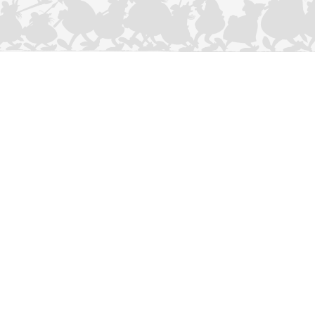
CONTACTEER ONS
Privacybeleid
–
Cookies Charter
ASTERIX
OBELIX
IDEFIX
/ © 2025 LES ÉDITIONS ALBERT RENÉ / GOSCINNY -
®
®
®
UDERZO