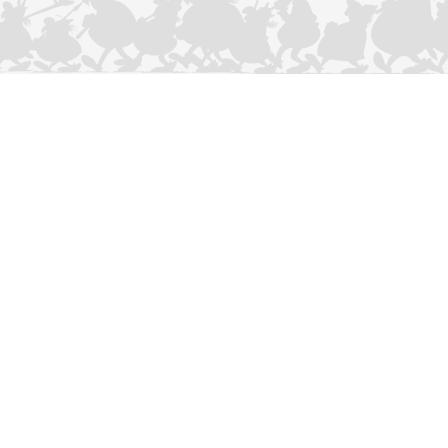
CONTACTEER ONS
Privacybeleid
–
Cookies Charter
ASTERIX
OBELIX
IDEFIX
/ © 2025 LES ÉDITIONS ALBERT RENÉ / GOSCINNY -
®
®
®
UDERZO