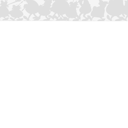
CONTACTEER ONS
Privacybeleid
–
Cookies Charter
ASTERIX
OBELIX
IDEFIX
/ © 2025 LES ÉDITIONS ALBERT RENÉ / GOSCINNY -
®
®
®
UDERZO