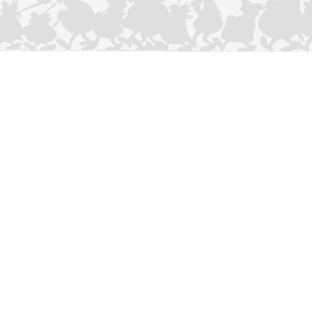
CONTACTEER ONS
Privacybeleid
–
Cookies Charter
ASTERIX
OBELIX
IDEFIX
/ © 2025 LES ÉDITIONS ALBERT RENÉ / GOSCINNY -
®
®
®
UDERZO