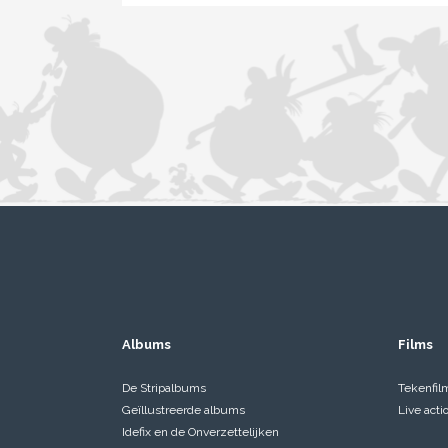
Albums
Films
De Stripalbums
Tekenfil
Geïllustreerde albums
Live acti
Idefix en de Onverzettelijken