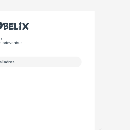
belix
:
e brievenbus.