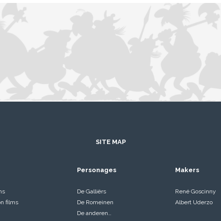
SITE MAP
Personages
Makers
ms
De Galliërs
René Goscinny
on films
De Romeinen
Albert Uderzo
De anderen…