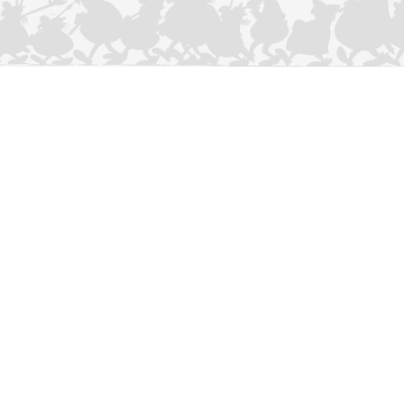
CONTACTEER ONS
Privacybeleid
–
Cookies Charter
ASTERIX
OBELIX
IDEFIX
/ © 2025 LES ÉDITIONS ALBERT RENÉ / GOSCINNY -
®
®
®
UDERZO