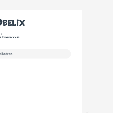
belix
:
e brievenbus.