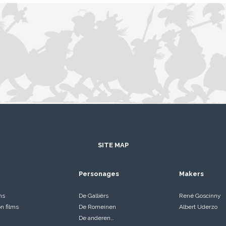
SITE MAP
Personages
Makers
ms
De Galliërs
René Goscinny
on films
De Romeinen
Albert Uderzo
De anderen…