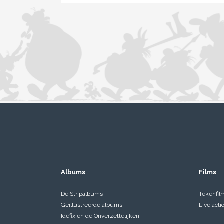
Albums
Films
De Stripalbums
Tekenfil
Geïllustreerde albums
Live acti
Idefix en de Onverzettelijken