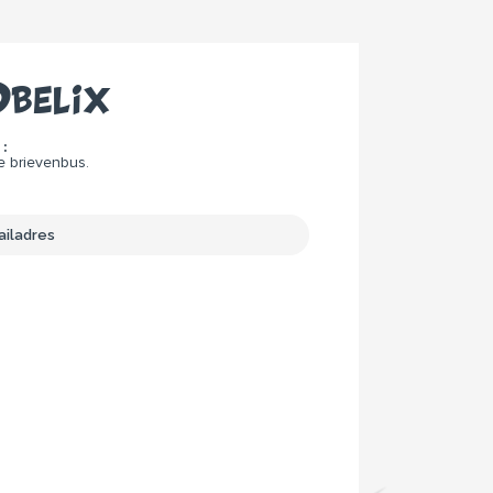
belix
:
e brievenbus.