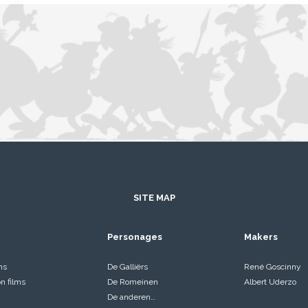
SITE MAP
Personages
Makers
ms
De Galliërs
René Goscinny
on films
De Romeinen
Albert Uderzo
De anderen…