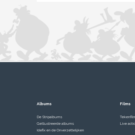
Albums
Films
De Stripalbums
Tekenfil
Geïllustreerde albums
Live acti
Idefix en de Onverzettelijken