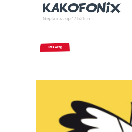
KAKOFONIX
Geplaatst op 17:52h
in
...
Lees meer