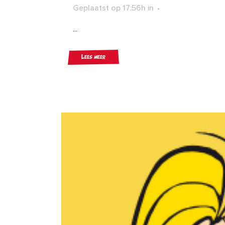
Geplaatst op 17:56h
in
...
Lees meer