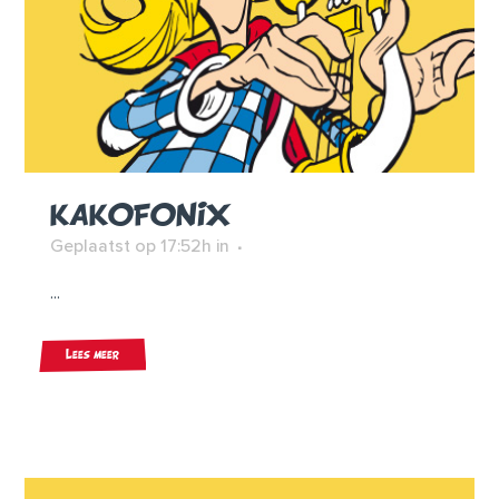
KAKOFONIX
Geplaatst op 17:52h
in
...
Lees meer