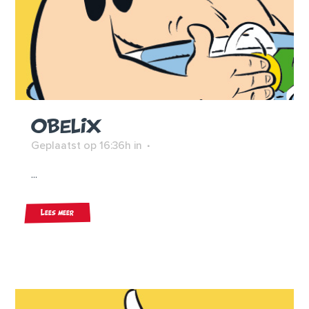
OBELIX
Geplaatst op 16:36h
in
...
Lees meer