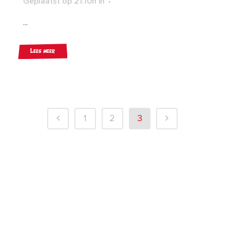
Geplaatst op 21:10h
in
...
Lees meer
1
2
3