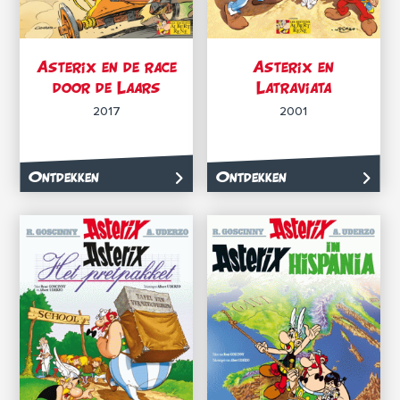
Asterix en de race
Asterix en
door de Laars
Latraviata
2017
2001
Ontdekken
Ontdekken