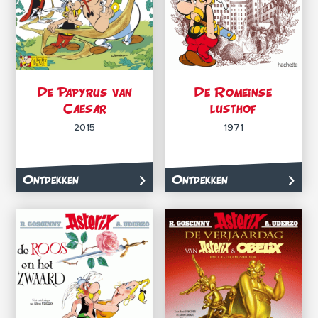
De Papyrus van
De Romeinse
Caesar
lusthof
2015
1971
Ontdekken
Ontdekken