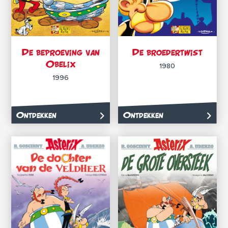
De beproeving van
De broedertwist
Obelix
1980
1996
Ontdekken
Ontdekken