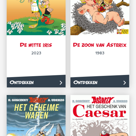
De witte iris
De zoon van Asterix
2023
1983
Ontdekken
Ontdekken