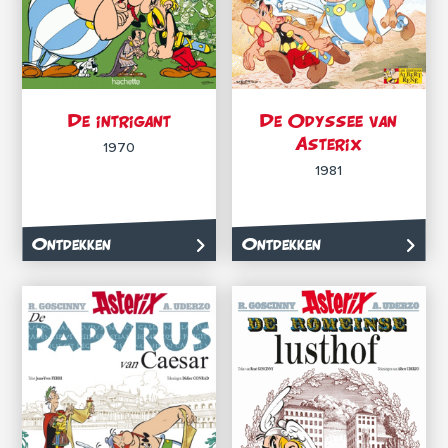
De intrigant
De Odyssee van
Asterix
1970
1981
Ontdekken
Ontdekken