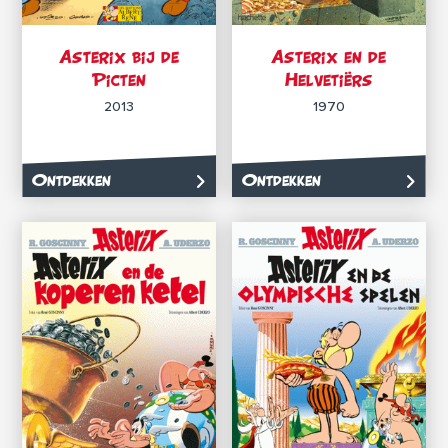
Asterix bij de
Asterix en de
Picten
Helvetiërs
2013
1970
Ontdekken
Ontdekken