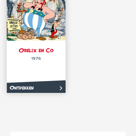
Obelix en Co
1976
Ontdekken