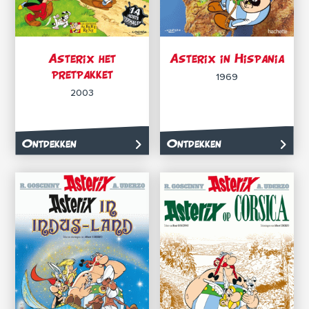
Asterix het
Asterix in Hispania
pretpakket
1969
2003
Ontdekken
Ontdekken