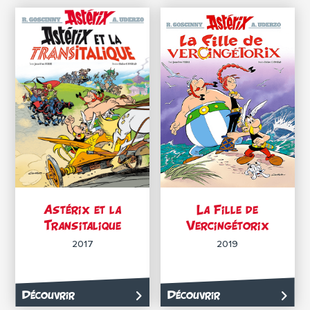
Astérix et la
La Fille de
Transitalique
Vercingétorix
2017
2019
Découvrir
Découvrir