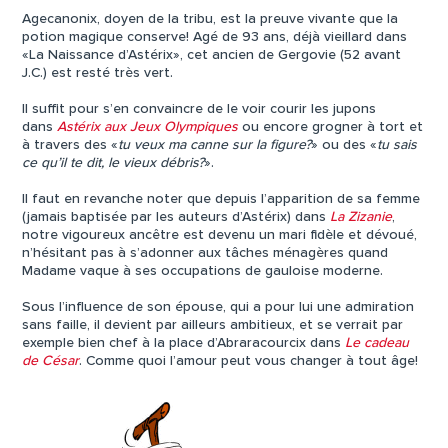
Agecanonix, doyen de la tribu, est la preuve vivante que la
potion magique conserve! Agé de 93 ans, déjà vieillard dans
«La Naissance d’Astérix», cet ancien de Gergovie (52 avant
J.C.) est resté très vert.
Il suffit pour s’en convaincre de le voir courir les jupons
dans
Astérix aux Jeux Olympiques
ou encore grogner à tort et
à travers des «
tu veux ma canne sur la figure?
» ou des «
tu sais
ce qu’il te dit, le vieux débris?
».
Il faut en revanche noter que depuis l’apparition de sa femme
(jamais baptisée par les auteurs d’Astérix) dans
La Zizanie
,
notre vigoureux ancêtre est devenu un mari fidèle et dévoué,
n’hésitant pas à s’adonner aux tâches ménagères quand
Madame vaque à ses occupations de gauloise moderne.
Sous l’influence de son épouse, qui a pour lui une admiration
sans faille, il devient par ailleurs ambitieux, et se verrait par
exemple bien chef à la place d’Abraracourcix dans
Le cadeau
de César
. Comme quoi l’amour peut vous changer à tout âge!