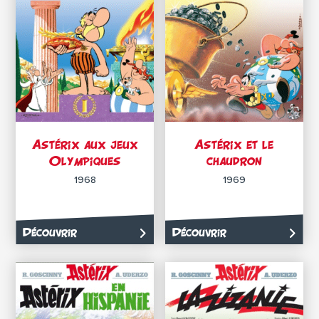
Astérix aux jeux
Astérix et le
Olympiques
chaudron
1968
1969
Découvrir
Découvrir