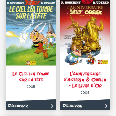
Le Ciel lui tombe
L’Anniversaire
sur la tête
d’Astérix & Obélix
– Le Livre d’Or
2005
2009
Découvrir
Découvrir