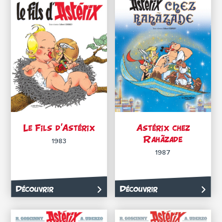
Le Fils d’Astérix
Astérix chez
Rahãzade
1983
1987
Découvrir
Découvrir