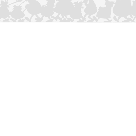
CONTACTEER ONS
Privacybeleid
–
Cookies Charter
ASTERIX
OBELIX
IDEFIX
/ © 2025 LES ÉDITIONS ALBERT RENÉ / GOSCINNY -
®
®
®
UDERZO