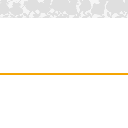
CONTÁCTANOS
Aviso legal
–
Terminos y Condiciones Generales del sitio web
–
Datos
personales
–
Política de cookies
–
Manuscritos
ASTERIX
OBELIX
IDEFIX
/ © 2025 LES ÉDITIONS ALBERT RENÉ / GOSCINNY -
®
®
®
UDERZO