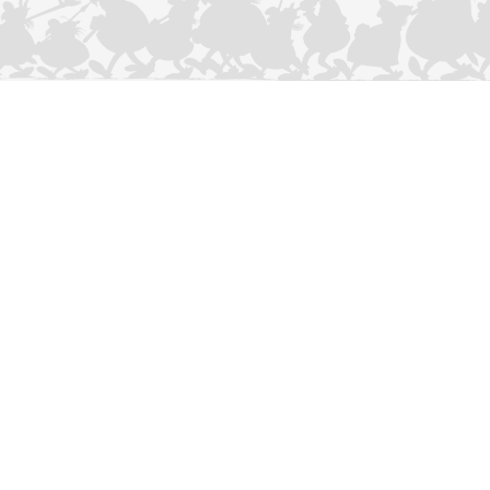
CONTACTEER ONS
Privacybeleid
–
Cookies Charter
ASTERIX
OBELIX
IDEFIX
/ © 2025 LES ÉDITIONS ALBERT RENÉ / GOSCINNY -
®
®
®
UDERZO