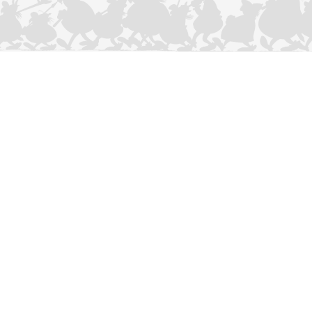
CONTACTEER ONS
Privacybeleid
–
Cookies Charter
ASTERIX
OBELIX
IDEFIX
/ © 2025 LES ÉDITIONS ALBERT RENÉ / GOSCINNY -
®
®
®
UDERZO