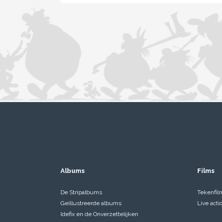
Albums
Films
De Stripalbums
Tekenfil
Geïllustreerde albums
Live acti
Idefix en de Onverzettelijken