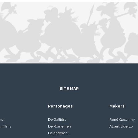
SITE MAP
Personages
Makers
ms
De Galliërs
René Goscinny
on films
De Romeinen
Albert Uderzo
De anderen…