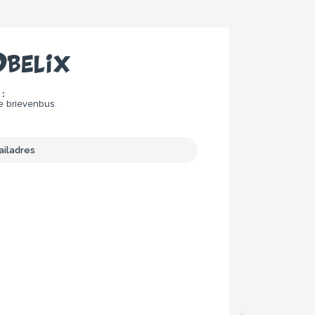
belix
:
e brievenbus.