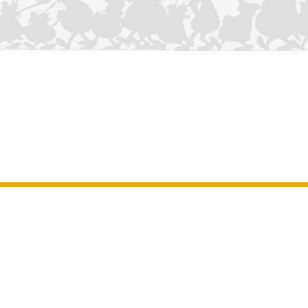
NOUS CONTACTER
Mentions légales
–
Conditions Générales d’Utilisation
–
Données
personnelles
–
Charte sur les cookies
–
Manuscrits
ASTERIX
OBELIX
IDEFIX
/ © 2025 LES ÉDITIONS ALBERT RENÉ / GOSCINNY -
®
®
®
UDERZO