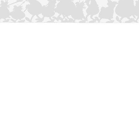
CONTACTEER ONS
Privacybeleid
–
Cookies Charter
ASTERIX
OBELIX
IDEFIX
/ © 2025 LES ÉDITIONS ALBERT RENÉ / GOSCINNY -
®
®
®
UDERZO