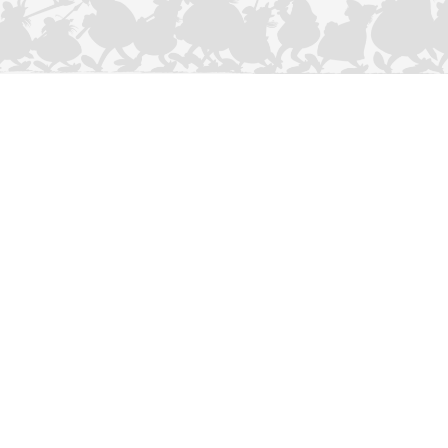
CONTACTEER ONS
Privacybeleid
–
Cookies Charter
ASTERIX
OBELIX
IDEFIX
/ © 2025 LES ÉDITIONS ALBERT RENÉ / GOSCINNY -
®
®
®
UDERZO