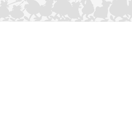
CONTACTEER ONS
Privacybeleid
–
Cookies Charter
ASTERIX
OBELIX
IDEFIX
/ © 2025 LES ÉDITIONS ALBERT RENÉ / GOSCINNY -
®
®
®
UDERZO