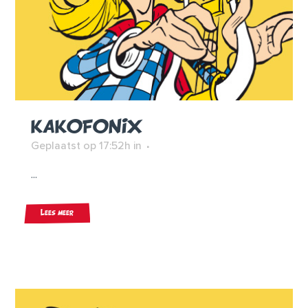
KAKOFONIX
Geplaatst op 17:52h
in
...
Lees meer