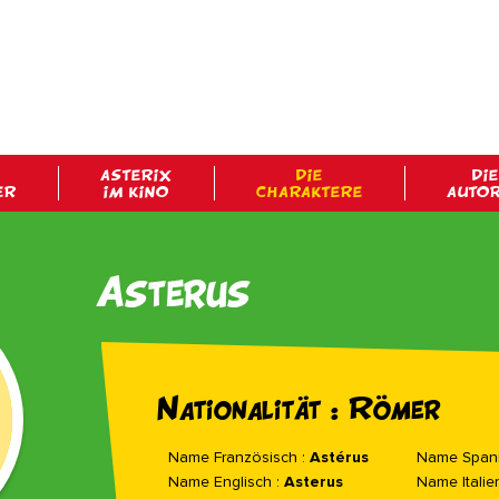
ASTERIX
DIE
DIE
ER
IM KINO
CHARAKTERE
AUTO
Asterus
Nationalität : Römer
Name Französisch :
Astérus
Name Spani
Name Englisch :
Asterus
Name Italie