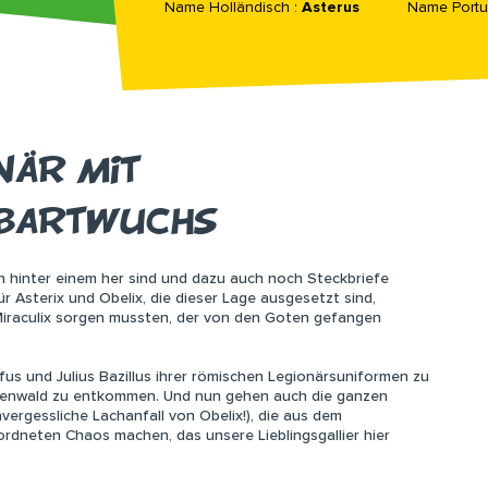
Name Holländisch :
Asterus
Name Portu
NÄR MIT
 BARTWUCHS
 hinter einem her sind und dazu auch noch Steckbriefe
r Asterix und Obelix, die dieser Lage ausgesetzt sind,
Miraculix sorgen mussten, der von den Goten gefangen
nfus und Julius Bazillus ihrer römischen Legionärsuniformen zu
tenwald zu entkommen. Und nun gehen auch die ganzen
vergessliche Lachanfall von Obelix!), die aus dem
ordneten Chaos machen, das unsere Lieblingsgallier hier