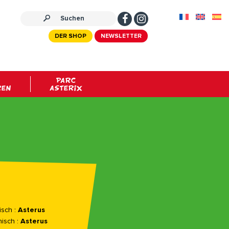
DER SHOP
NEWSLETTER
PARC
REN
ASTERIX
sch :
Asterus
nisch :
Asterus