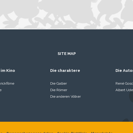
SITE MAP
 im Kino
Die charaktere
Die Auto
rickfilme
Die Gallier
René Gosc
e
Die Römer
Albert Ude
Die anderen Völker