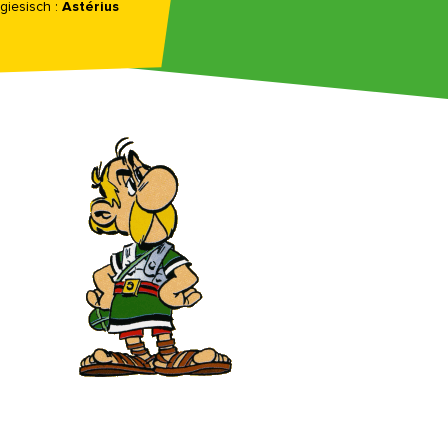
giesisch :
Astérius