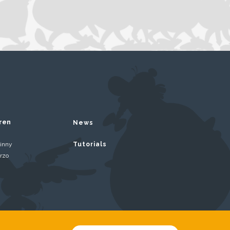
ren
News
inny
Tutorials
rzo