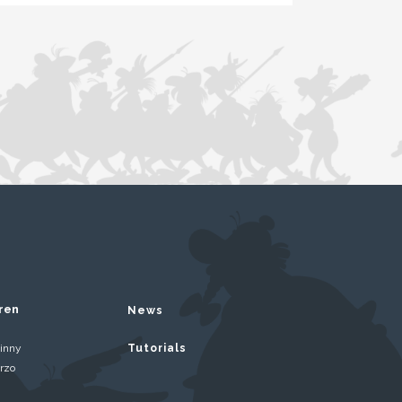
ren
News
inny
Tutorials
rzo