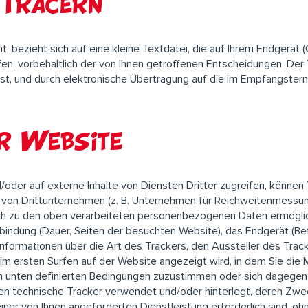
 Tracern
nt, bezieht sich auf eine kleine Textdatei, die auf Ihrem Endgerä
en, vorbehaltlich der von Ihnen getroffenen Entscheidungen. Der 
rt ist, und durch elektronische Übertragung auf die im Empfangst
r Website
/oder auf externe Inhalte von Diensten Dritter zugreifen, können 
 von Drittunternehmen (z. B. Unternehmen für Reichweitenmessun
ch zu den oben verarbeiteten personenbezogenen Daten ermöglich
bindung (Dauer, Seiten der besuchten Website), das Endgerät (B
Informationen über die Art des Trackers, den Aussteller des Tra
im ersten Surfen auf der Website angezeigt wird, in dem Sie die 
unten definierten Bedingungen zuzustimmen oder sich dagegen 
n technische Tracker verwendet und/oder hinterlegt, deren Zwec
 einer von Ihnen angeforderten Dienstleistung erforderlich sind, o