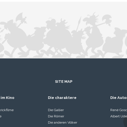
SITE MAP
 im Kino
Die charaktere
Die Auto
rickfilme
Die Gallier
René Gosc
e
Die Römer
Albert Ude
Die anderen Völker