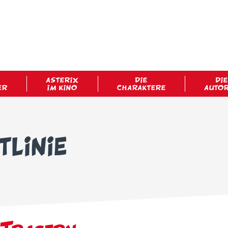
ASTERIX
DIE
DIE
ER
IM KINO
CHARAKTERE
AUTO
linie