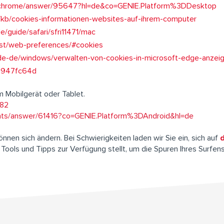
m/chrome/answer/95647?hl=de&co=GENIE.Platform%3DDesktop
de/kb/cookies-informationen-websites-auf-ihrem-computer
e/guide/safari/sfri11471/mac
test/web-preferences/#cookies
m/de-de/windows/verwalten-von-cookies-in-microsoft-edge-anze
5947fc64d
m Mobilgerät oder Tablet.
082
unts/answer/61416?co=GENIE.Platform%3DAndroid&hl=de
nen sich ändern. Bei Schwierigkeiten laden wir Sie ein, sich auf
 Tools und Tipps zur Verfügung stellt, um die Spuren Ihres Surfen