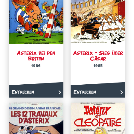
Asterix bei den
Asterix – Sieg über
Briten
Cäsar
1986
1985
Entdecken
Entdecken