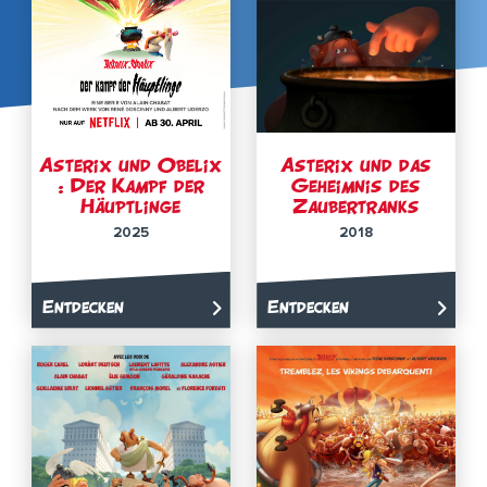
Asterix und Obelix
Asterix und das
: Der Kampf der
Geheimnis des
Häuptlinge
Zaubertranks
2025
2018
Entdecken
Entdecken