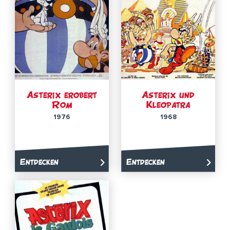
Asterix erobert
Asterix und
Rom
Kleopatra
1976
1968
Entdecken
Entdecken