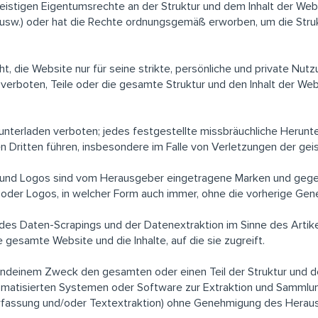
 geistigen Eigentumsrechte an der Struktur und dem Inhalt der Webs
 usw.) oder hat die Rechte ordnungsgemäß erworben, um die Struk
 die Website nur für seine strikte, persönliche und private Nu
erboten, Teile oder die gesamte Struktur und den Inhalt der Webs
erunterladen verboten; jedes festgestellte missbräuchliche Herun
n Dritten führen, insbesondere im Falle von Verletzungen der ge
und Logos sind vom Herausgeber eingetragene Marken und gege
 oder Logos, in welcher Form auch immer, ohne die vorherige Gene
des Daten-Scrapings und der Datenextraktion im Sinne des Artik
 gesamte Website und die Inhalte, auf die sie zugreift.
rgendeinem Zweck den gesamten oder einen Teil der Struktur und 
omatisierten Systemen oder Software zur Extraktion und Sammlun
erfassung und/oder Textextraktion) ohne Genehmigung des Herau