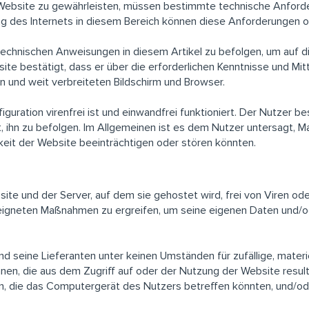
 Website zu gewährleisten, müssen bestimmte technische Anfor
ng des Internets in diesem Bereich können diese Anforderungen
e technischen Anweisungen in diesem Artikel zu befolgen, um auf
ite bestätigt, dass er über die erforderlichen Kenntnisse und Mit
n und weit verbreiteten Bildschirm und Browser.
guration virenfrei ist und einwandfrei funktioniert. Der Nutzer b
t, ihn zu befolgen. Im Allgemeinen ist es dem Nutzer untersagt, 
eit der Website beeinträchtigen oder stören könnten.
site und der Server, auf dem sie gehostet wird, frei von Viren o
geeigneten Maßnahmen zu ergreifen, um seine eigenen Daten und/o
d seine Lieferanten unter keinen Umständen für zufällige, materie
, die aus dem Zugriff auf oder der Nutzung der Website resultiere
n, die das Computergerät des Nutzers betreffen könnten, und/od