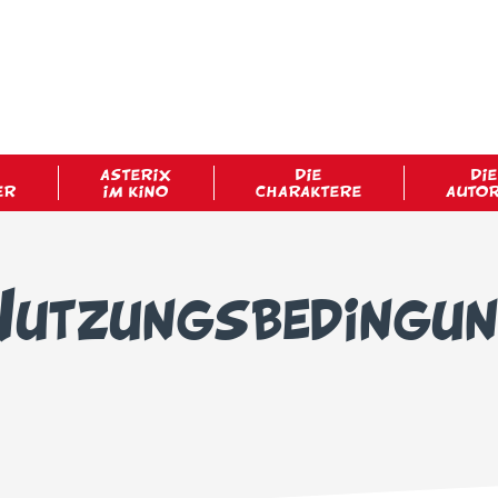
ASTERIX
DIE
DIE
ER
IM KINO
CHARAKTERE
AUTO
Nutzungsbedingu