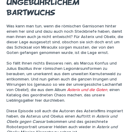
UNGEBÜHRLICHEM
BARTWUCHS
Was kann man tun, wenn die römischen Garnisonen hinter
einem her sind und dazu auch noch Steckbriefe haben, damit
man ihnen auch ja nicht entwischt? Für Asterix und Obelix, die
dieser Lage ausgesetzt sind, obschon sie sich doch erst um
das Schicksal von Miraculix sorgen mussten, der von den
Goten gefangen genommen wurde, ist die Lage ernst.
So fällt Ihnen nichts Besseres rein, als Marcus Konfus und
Julius Bazillus ihrer römischen Legionärsuniformen zu
berauben, um unerkannt aus dem unweiten Karnutenwald zu
entkommen. Und nun gehen auch die ganzen Irrungen und
Wirrungen los (genauso so wie der unvergessliche Lachanfall
von Obelix!), die aus dem Album
Asterix und die Goten
, einen
Katalog des geordneten Chaos machen, das unsere
Lieblingsgallier hier durchleben.
Diese Episode soll auch die Autoren des Asterixfilms inspiriert
haben, da Asterus und Obelus einen Auftritt in
Asterix und
Obelix gegen Caesar
bekommen und das gezeichnete
Roboterportrait unserer Helden auch wieder in
Asterix und