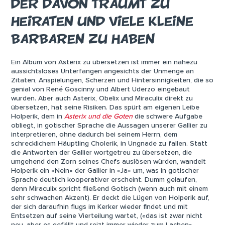
DER DAVON TRÄUMT ZU
HEIRATEN UND VIELE KLEINE
BARBAREN ZU HABEN
Ein Album von Asterix zu übersetzen ist immer ein nahezu
aussichtsloses Unterfangen angesichts der Unmenge an
Zitaten, Anspielungen, Scherzen und Hintersinnigkeiten, die so
genial von René Goscinny und Albert Uderzo eingebaut
wurden. Aber auch Asterix, Obelix und Miraculix direkt zu
übersetzen, hat seine Risiken. Das spürt am eigenen Leibe
Holperik, dem in
Asterix und die Goten
die schwere Aufgabe
obliegt, in gotischer Sprache die Aussagen unserer Gallier zu
interpretieren, ohne dadurch bei seinem Herrn, dem
schrecklichem Häuptling Cholerik, in Ungnade zu fallen. Statt
die Antworten der Gallier wortgetreu zu übersetzen, die
umgehend den Zorn seines Chefs auslösen würden, wandelt
Holperik ein «Nein» der Gallier in «Ja» um, was in gotischer
Sprache deutlich kooperativer erscheint. Dumm gelaufen,
denn Miraculix spricht fließend Gotisch (wenn auch mit einem
sehr schwachen Akzent). Er deckt die Lügen von Holperik auf,
der sich daraufhin flugs im Kerker wieder findet und mit
Entsetzen auf seine Vierteilung wartet, («das ist zwar nicht