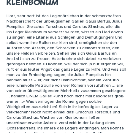
KLEINBONUM
Hart, sehr hart ist das Legionärsleben in der schmerzhaften
Nachbarschaft der unbeugsamen Gallier! Gaius Barfus, Julius
Pompilius, Gracchus Torschus und Carolus Stachus, alle, die
ins Lager Kleinbonum versetzt wurden, wissen ein Lied davon
zu singen: eine Litanei aus Schlägen und Demütigungen! Und
selbst wenn ihre Rollen nur klein sind, ermöglichen sie den
Autoren von Asterix, den Schrecken zu demonstrieren, den
unsere Helden verbreiten. Sehen Sie sich Gaius Barfus an.
Anstatt sich zu freuen, Asterix ohne sich dabei zu verletzen
gefangen nehmen zu können, weil der sich ja nur ergeben will,
ruft er aus lauter Angst das ganze Lager zu Hilfe. Und was soll
man zu der Erniedrigung sagen, die Julius Pompilius hin
nehmen muss – er, der nicht umhinkommt, seinem Zenturio
eine ruhmvolle Patrouille von vier Römern vorzuführen … alle
von «einer überwältigenden Mehrheit» zusammen geschlagen»
… nämlich EINEM Gallier! «Und noch nicht mal besonders groß
war er …» Was vermögen die Römer gegen solche
Widrigkeiten auszurichten? Sich in ihr befestigtes Lager zu
verkriechen? Noch nicht einmal das! Gracchus Torschus und
Carolus Stachus, Wachen von Kleinbonum, ließen
unachtsamerweise Asterix, versteckt in der Ladung eines
Ochsenkarrens, ins Innere des Lagers eindringen. Man könnte