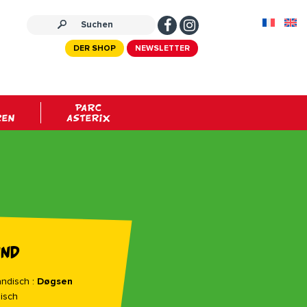
DER SHOP
NEWSLETTER
PARC
REN
ASTERIX
und
ndisch :
Døgsen
isch