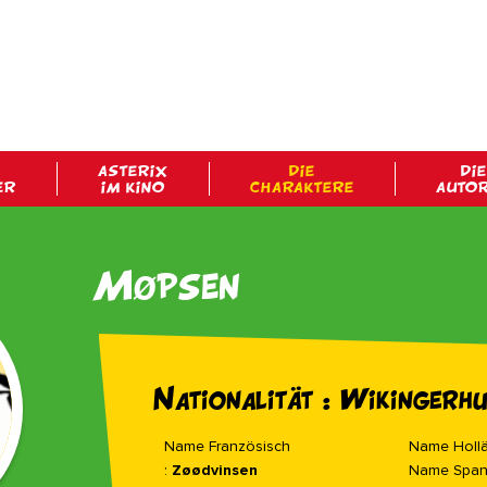
ASTERIX
DIE
DIE
ER
IM KINO
CHARAKTERE
AUTO
Møpsen
Nationalität : Wikingerh
Name Französisch
Name Hollä
:
Zøødvinsen
Name Span