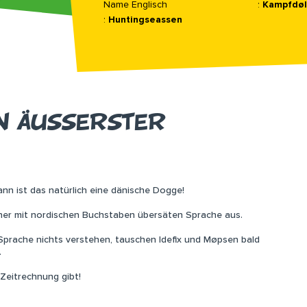
Name Englisch
:
Kampfdøl
:
Huntingseassen
 ÄUSSERSTER B
ann ist das natürlich eine dänische Dogge!
iner mit nordischen Buchstaben übersäten Sprache aus.
Sprache nichts verstehen, tauschen Idefix und Møpsen bald
.
Zeitrechnung gibt!