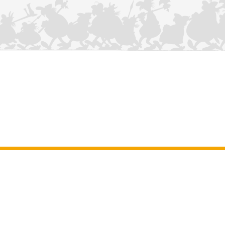
KONTAKTIEREN SIE UNS
Impressum
–
Allgemeine Nutzungsbedingungen der Website
–
Personenbezogene daten
–
Cookie-Richtlinie
–
Manuskripte
ASTERIX
OBELIX
IDEFIX
/ © 2025 LES ÉDITIONS ALBERT RENÉ / GOSCINNY -
®
®
®